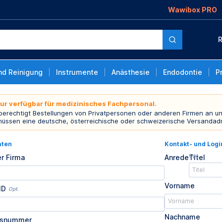
Wawibox PRO
R
nd Reinigung
Instrumente
Anästhesie
Endodontie
P
nur verfügbar für medizinisches Fachpersonal.
 berechtigt Bestellungen von Privatpersonen oder anderen Firmen an un
müssen eine deutsche, österreichische oder schweizerische Versandad
aten
Kontakt- und Log
Opt.
r Firma
Anrede
Titel
Vorname
ID
Opt.
Nachname
usnummer