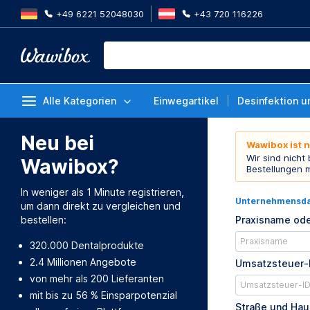
+49 6221 52048030
+43 720 116226
Alle Kategorien
Einwegartikel
Desinfektion u
Neu bei
Wawibox ist 
Wir sind nicht
Wawibox?
Bestellungen 
In weniger als 1 Minute registrieren,
Unternehmensd
um dann direkt zu vergleichen und
bestellen:
Praxisname ode
320.000 Dentalprodukte
2.4 Millionen Angebote
Umsatzsteuer-
von mehr als 200 Lieferanten
mit bis zu 56 % Einsparpotenzial
Straße und Ha