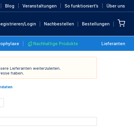
Blog
Veranstaltungen
So funktioniert’s
Über uns
egistrieren/Login
Nachbestellen
Bestellungen
rophylaxe
Nachhaltige Produkte
Lieferanten
sere Lieferanten weiterzuleiten.
resse haben.
Nachhaltige Produkte
indaten
Retten Sie die Erde mit
diesen nachhaltigen
Produkten
MEHR ENTDECKEN