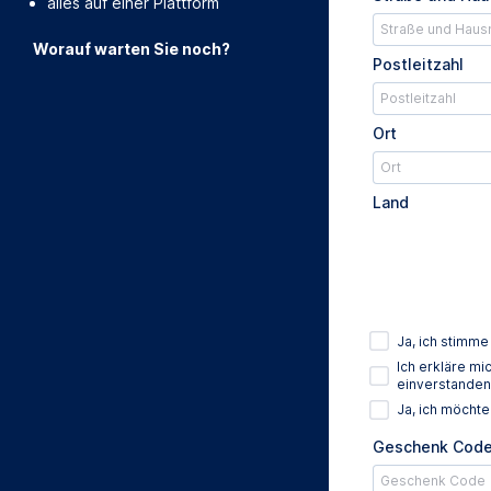
alles auf einer Plattform
Worauf warten Sie noch?
Postleitzahl
Ort
Land
Ja, ich stimm
Ich erkläre m
einverstanden
Ja, ich möcht
Geschenk Cod