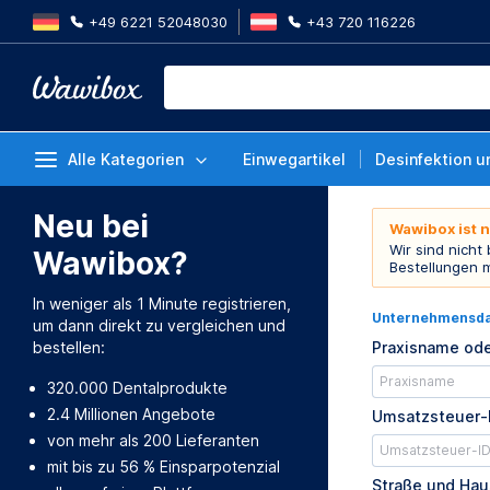
+49 6221 52048030
+43 720 116226
Alle Kategorien
Einwegartikel
Desinfektion u
Neu bei
Wawibox ist 
Wir sind nicht
Wawibox?
Bestellungen 
In weniger als 1 Minute registrieren,
Unternehmensd
um dann direkt zu vergleichen und
bestellen:
Praxisname ode
320.000 Dentalprodukte
2.4 Millionen Angebote
Umsatzsteuer-
von mehr als 200 Lieferanten
mit bis zu 56 % Einsparpotenzial
Straße und Ha