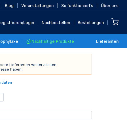
Blog
Veranstaltungen
So funktioniert’s
Über uns
egistrieren/Login
Nachbestellen
Bestellungen
rophylaxe
Nachhaltige Produkte
Lieferanten
sere Lieferanten weiterzuleiten.
resse haben.
Nachhaltige Produkte
indaten
Retten Sie die Erde mit
diesen nachhaltigen
Produkten
MEHR ENTDECKEN