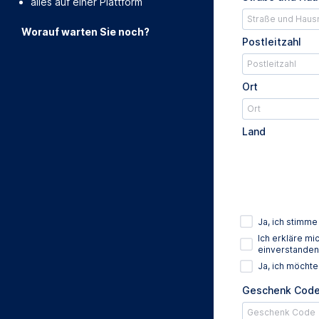
alles auf einer Plattform
Worauf warten Sie noch?
Postleitzahl
Ort
Land
Ja, ich stimm
Ich erkläre m
einverstanden
Ja, ich möcht
Geschenk Cod