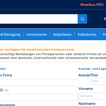
Wawibox PRO
R
nd Reinigung
Instrumente
Anästhesie
Endodontie
P
nur verfügbar für medizinisches Fachpersonal.
 berechtigt Bestellungen von Privatpersonen oder anderen Firmen an un
müssen eine deutsche, österreichische oder schweizerische Versandad
aten
Kontakt- und Log
Opt.
r Firma
Anrede
Titel
Vorname
ID
Opt.
Nachname
usnummer