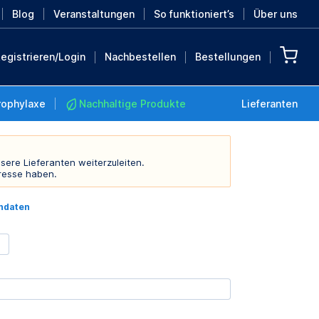
Blog
Veranstaltungen
So funktioniert’s
Über uns
egistrieren/Login
Nachbestellen
Bestellungen
rophylaxe
Nachhaltige Produkte
Lieferanten
sere Lieferanten weiterzuleiten.
resse haben.
Nachhaltige Produkte
indaten
Retten Sie die Erde mit
diesen nachhaltigen
Produkten
MEHR ENTDECKEN