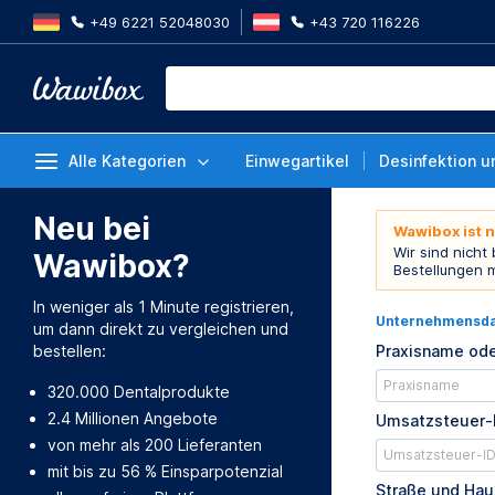
+49 6221 52048030
+43 720 116226
Alle Kategorien
Einwegartikel
Desinfektion u
Neu bei
Wawibox ist 
Wir sind nicht
Wawibox?
Bestellungen 
In weniger als 1 Minute registrieren,
Unternehmensd
um dann direkt zu vergleichen und
bestellen:
Praxisname ode
320.000 Dentalprodukte
2.4 Millionen Angebote
Umsatzsteuer-
von mehr als 200 Lieferanten
mit bis zu 56 % Einsparpotenzial
Straße und Ha