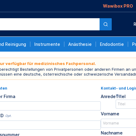
Wawibox PRO
R
nd Reinigung
Instrumente
Anästhesie
Endodontie
P
nur verfügbar für medizinisches Fachpersonal.
 berechtigt Bestellungen von Privatpersonen oder anderen Firmen an un
müssen eine deutsche, österreichische oder schweizerische Versandad
aten
Kontakt- und Log
Opt.
r Firma
Anrede
Titel
Vorname
ID
Opt.
Nachname
usnummer