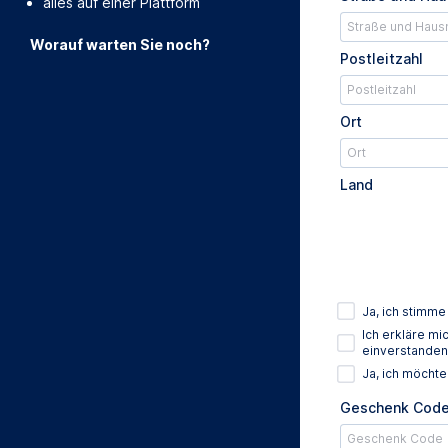
alles auf einer Plattform
Worauf warten Sie noch?
Postleitzahl
Ort
Land
Ja, ich stimm
Ich erkläre m
einverstanden
Ja, ich möcht
Geschenk Cod