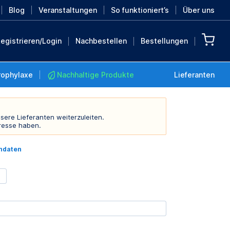
Blog
Veranstaltungen
So funktioniert’s
Über uns
egistrieren/Login
Nachbestellen
Bestellungen
rophylaxe
Nachhaltige Produkte
Lieferanten
sere Lieferanten weiterzuleiten.
resse haben.
Nachhaltige Produkte
indaten
Retten Sie die Erde mit
diesen nachhaltigen
Produkten
MEHR ENTDECKEN