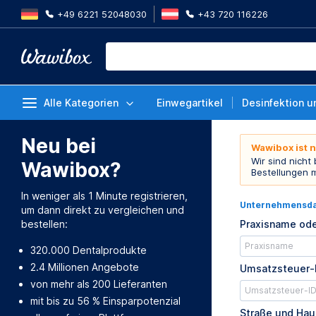
+49 6221 52048030
+43 720 116226
Alle Kategorien
Einwegartikel
Desinfektion u
Neu bei
Wawibox ist 
Wir sind nicht
Wawibox?
Bestellungen 
In weniger als 1 Minute registrieren,
Unternehmensd
um dann direkt zu vergleichen und
bestellen:
Praxisname ode
320.000 Dentalprodukte
2.4 Millionen Angebote
Umsatzsteuer-
von mehr als 200 Lieferanten
mit bis zu 56 % Einsparpotenzial
Straße und Ha