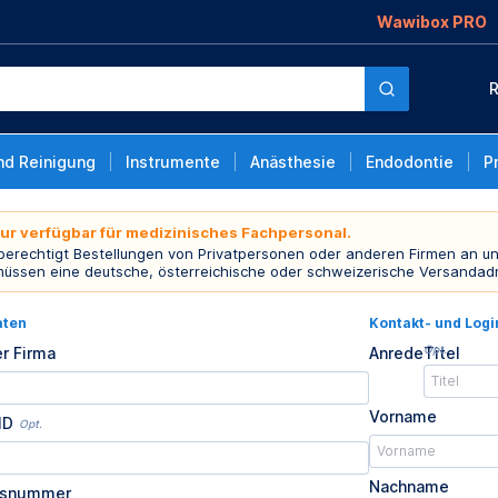
Wawibox PRO
R
nd Reinigung
Instrumente
Anästhesie
Endodontie
P
nur verfügbar für medizinisches Fachpersonal.
 berechtigt Bestellungen von Privatpersonen oder anderen Firmen an un
müssen eine deutsche, österreichische oder schweizerische Versandad
aten
Kontakt- und Log
Opt.
r Firma
Anrede
Titel
Vorname
ID
Opt.
Nachname
usnummer