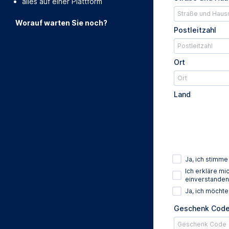
alles auf einer Plattform
Worauf warten Sie noch?
Postleitzahl
Ort
Land
Ja, ich stimm
Ich erkläre m
einverstanden
Ja, ich möcht
Geschenk Cod