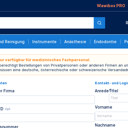
Wawibox PRO
R
nd Reinigung
Instrumente
Anästhesie
Endodontie
P
nur verfügbar für medizinisches Fachpersonal.
 berechtigt Bestellungen von Privatpersonen oder anderen Firmen an un
müssen eine deutsche, österreichische oder schweizerische Versandad
aten
Kontakt- und Log
Opt.
r Firma
Anrede
Titel
Vorname
ID
Opt.
Nachname
usnummer