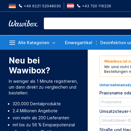
+49 6221 52048030
+43 720 116226
Alle Kategorien
Einwegartikel
Desinfektion u
Neu bei
Wawibox ist 
Wir sind nicht
Wawibox?
Bestellungen 
In weniger als 1 Minute registrieren,
Unternehmensd
um dann direkt zu vergleichen und
bestellen:
Praxisname ode
320.000 Dentalprodukte
2.4 Millionen Angebote
Umsatzsteuer-
von mehr als 200 Lieferanten
mit bis zu 56 % Einsparpotenzial
Straße und Ha