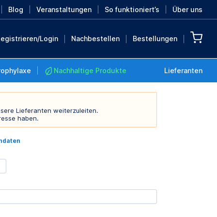
Blog
Veranstaltungen
So funktioniert’s
Über uns
egistrieren/Login
Nachbestellen
Bestellungen
rophylaxe
Nachhaltige Produkte
Lieferanten
sere Lieferanten weiterzuleiten.
resse haben.
Nachhaltige Produkte
indaten
Retten Sie die Erde mit
diesen nachhaltigen
Produkten
MEHR ENTDECKEN