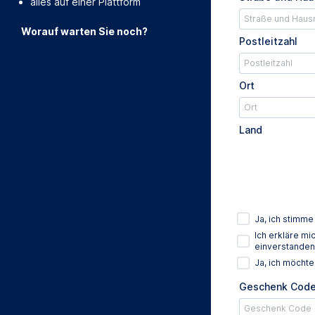
alles auf einer Plattform
Worauf warten Sie noch?
Postleitzahl
Ort
Land
Ja, ich stimm
Ich erkläre m
einverstanden
Ja, ich möcht
Geschenk Cod