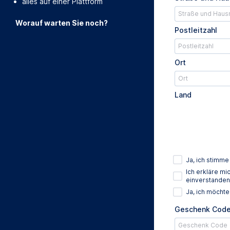
alles auf einer Plattform
Worauf warten Sie noch?
Postleitzahl
Ort
Land
Ja, ich stimm
Ich erkläre m
einverstanden
Ja, ich möcht
Geschenk Cod