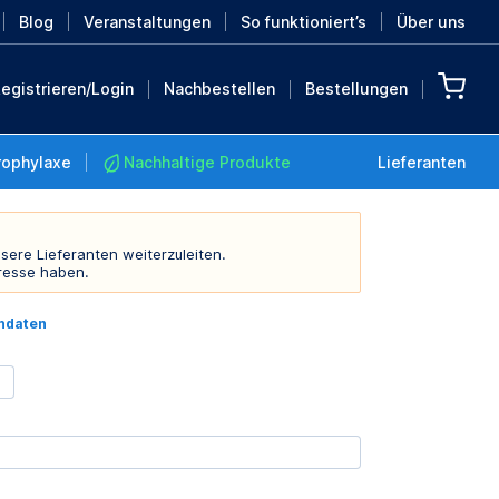
Blog
Veranstaltungen
So funktioniert’s
Über uns
egistrieren/Login
Nachbestellen
Bestellungen
rophylaxe
Nachhaltige Produkte
Lieferanten
sere Lieferanten weiterzuleiten.
resse haben.
Nachhaltige Produkte
indaten
Retten Sie die Erde mit
diesen nachhaltigen
Produkten
MEHR ENTDECKEN