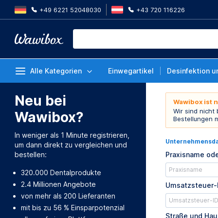
+49 6221 52048030
+43 720 116226
Alle Kategorien
Einwegartikel
Desinfektion u
Neu bei
Wawibox ist 
Wir sind nicht
Wawibox?
Bestellungen 
In weniger als 1 Minute registrieren,
Unternehmensd
um dann direkt zu vergleichen und
bestellen:
Praxisname ode
320.000 Dentalprodukte
2.4 Millionen Angebote
Umsatzsteuer-
von mehr als 200 Lieferanten
mit bis zu 56 % Einsparpotenzial
Straße und Ha