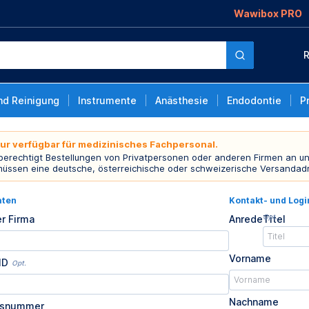
Wawibox PRO
R
nd Reinigung
Instrumente
Anästhesie
Endodontie
P
nur verfügbar für medizinisches Fachpersonal.
 berechtigt Bestellungen von Privatpersonen oder anderen Firmen an un
müssen eine deutsche, österreichische oder schweizerische Versandad
aten
Kontakt- und Log
Opt.
r Firma
Anrede
Titel
Vorname
ID
Opt.
Nachname
usnummer