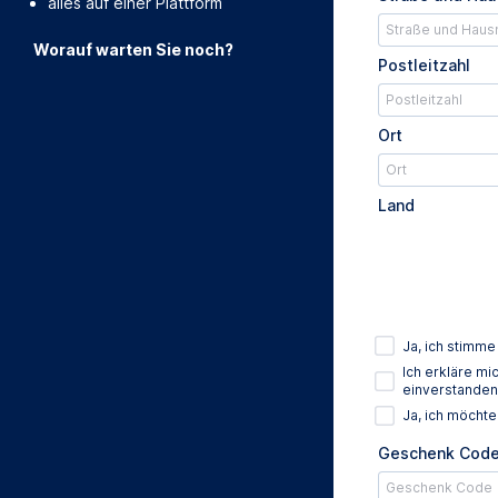
alles auf einer Plattform
Worauf warten Sie noch?
Postleitzahl
Ort
Land
Ja, ich stimm
Ich erkläre m
einverstanden
Ja, ich möcht
Geschenk Cod