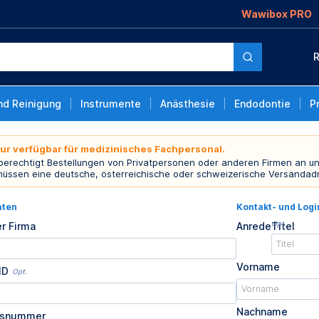
Wawibox PRO
R
nd Reinigung
Instrumente
Anästhesie
Endodontie
P
nur verfügbar für medizinisches Fachpersonal.
 berechtigt Bestellungen von Privatpersonen oder anderen Firmen an un
müssen eine deutsche, österreichische oder schweizerische Versandad
aten
Kontakt- und Log
Opt.
r Firma
Anrede
Titel
Vorname
ID
Opt.
Nachname
usnummer