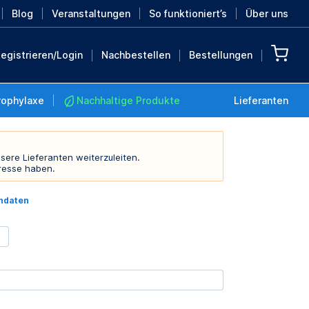
Blog
Veranstaltungen
So funktioniert’s
Über uns
egistrieren/Login
Nachbestellen
Bestellungen
rophylaxe
Nachhaltige Produkte
Lieferanten
sere Lieferanten weiterzuleiten.
resse haben.
Nachhaltige Produkte
indaten
Retten Sie die Erde mit
diesen nachhaltigen
Produkten
MEHR ENTDECKEN