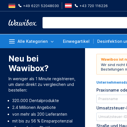
+49 6221 52048030
+43 720 116226
Alle Kategorien
Einwegartikel
Desinfektion u
Neu bei
Wawibox ist 
Wir sind nicht
Wawibox?
Bestellungen 
In weniger als 1 Minute registrieren,
Unternehmensd
um dann direkt zu vergleichen und
bestellen:
Praxisname ode
320.000 Dentalprodukte
2.4 Millionen Angebote
Umsatzsteuer-
von mehr als 200 Lieferanten
mit bis zu 56 % Einsparpotenzial
Straße und Ha