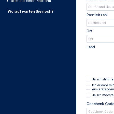
alles auf einer Plattform
Worauf warten Sie noch?
Postleitzahl
Ort
Land
Ja, ich stimm
Ich erkläre m
einverstanden
Ja, ich möcht
Geschenk Cod