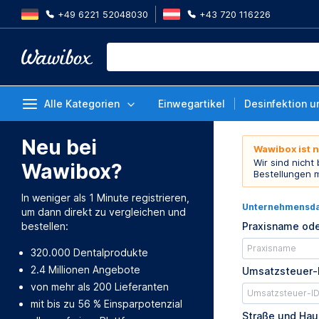
+49 6221 52048030
+43 720 116226
Alle Kategorien
Einwegartikel
Desinfektion u
Neu bei
Wawibox ist 
Wir sind nicht
Wawibox?
Bestellungen 
In weniger als 1 Minute registrieren,
Unternehmensd
um dann direkt zu vergleichen und
bestellen:
Praxisname ode
320.000 Dentalprodukte
2.4 Millionen Angebote
Umsatzsteuer-
von mehr als 200 Lieferanten
mit bis zu 56 % Einsparpotenzial
Straße und Ha