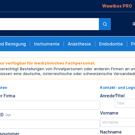
Wawibox PRO
R
nd Reinigung
Instrumente
Anästhesie
Endodontie
P
nur verfügbar für medizinisches Fachpersonal.
 berechtigt Bestellungen von Privatpersonen oder anderen Firmen an un
müssen eine deutsche, österreichische oder schweizerische Versandad
aten
Kontakt- und Log
Opt.
r Firma
Anrede
Titel
Vorname
ID
Opt.
Nachname
usnummer