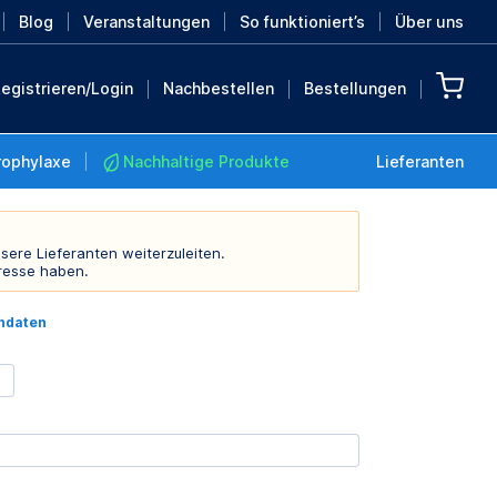
Blog
Veranstaltungen
So funktioniert’s
Über uns
egistrieren/Login
Nachbestellen
Bestellungen
rophylaxe
Nachhaltige Produkte
Lieferanten
sere Lieferanten weiterzuleiten.
resse haben.
Nachhaltige Produkte
indaten
Retten Sie die Erde mit
diesen nachhaltigen
Produkten
MEHR ENTDECKEN