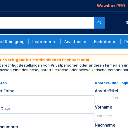
Wawibox PRO
R
nd Reinigung
Instrumente
Anästhesie
Endodontie
P
nur verfügbar für medizinisches Fachpersonal.
 berechtigt Bestellungen von Privatpersonen oder anderen Firmen an un
müssen eine deutsche, österreichische oder schweizerische Versandad
aten
Kontakt- und Log
Opt.
r Firma
Anrede
Titel
Vorname
ID
Opt.
Nachname
usnummer