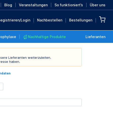
Blog
Veranstaltungen
So funktioniert’s
Über uns
egistrieren/Login
Nachbestellen
Bestellungen
rophylaxe
Nachhaltige Produkte
Lieferanten
sere Lieferanten weiterzuleiten.
resse haben.
Nachhaltige Produkte
indaten
Retten Sie die Erde mit
diesen nachhaltigen
Produkten
MEHR ENTDECKEN