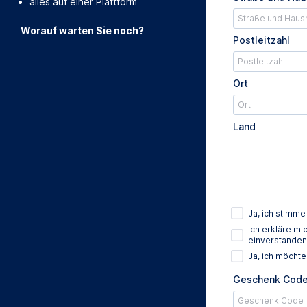
alles auf einer Plattform
Worauf warten Sie noch?
Postleitzahl
Ort
Land
Ja, ich stimm
Ich erkläre m
einverstanden
Ja, ich möcht
Geschenk Cod