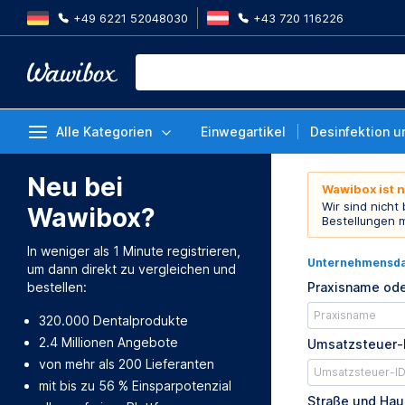
+49 6221 52048030
+43 720 116226
Alle Kategorien
Einwegartikel
Desinfektion u
Neu bei
Wawibox ist 
Wir sind nicht
Wawibox?
Bestellungen 
In weniger als 1 Minute registrieren,
Unternehmensd
um dann direkt zu vergleichen und
bestellen:
Praxisname ode
320.000 Dentalprodukte
2.4 Millionen Angebote
Umsatzsteuer-
von mehr als 200 Lieferanten
mit bis zu 56 % Einsparpotenzial
Straße und Ha