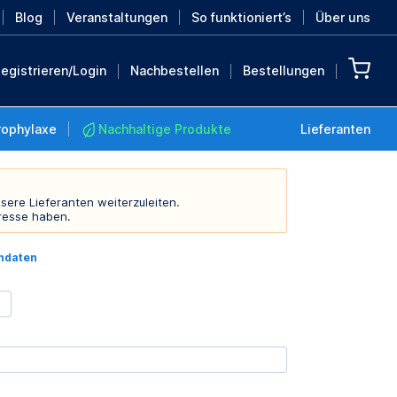
Blog
Veranstaltungen
So funktioniert’s
Über uns
egistrieren/Login
Nachbestellen
Bestellungen
rophylaxe
Nachhaltige Produkte
Lieferanten
sere Lieferanten weiterzuleiten.
resse haben.
Nachhaltige Produkte
indaten
Retten Sie die Erde mit
diesen nachhaltigen
Produkten
MEHR ENTDECKEN