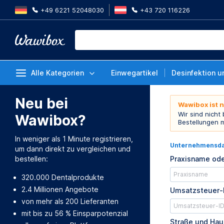
+49 6221 52048030
+43 720 116226
Alle Kategorien
Einwegartikel
Desinfektion u
Neu bei
Wawibox ist 
Wir sind nicht
Wawibox?
Bestellungen 
In weniger als 1 Minute registrieren,
Unternehmensd
um dann direkt zu vergleichen und
bestellen:
Praxisname ode
320.000 Dentalprodukte
2.4 Millionen Angebote
Umsatzsteuer-
von mehr als 200 Lieferanten
mit bis zu 56 % Einsparpotenzial
Straße und Ha