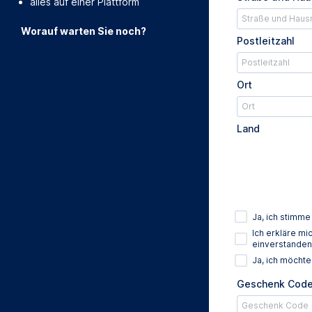
alles auf einer Plattform
Worauf warten Sie noch?
Postleitzahl
Ort
Land
Ja, ich stimm
Ich erkläre m
einverstanden
Ja, ich möcht
Geschenk Cod