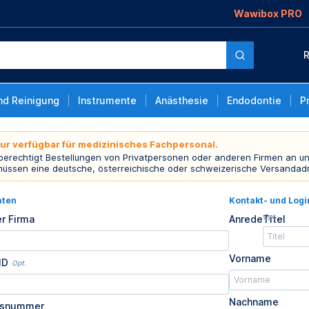
Wawibox PRO
R
nd Reinigung
Instrumente
Anästhesie
Endodontie
P
nur verfügbar für medizinisches Fachpersonal.
 berechtigt Bestellungen von Privatpersonen oder anderen Firmen an un
müssen eine deutsche, österreichische oder schweizerische Versandad
aten
Kontakt- und Log
Opt.
r Firma
Anrede
Titel
Vorname
ID
Opt.
Nachname
usnummer