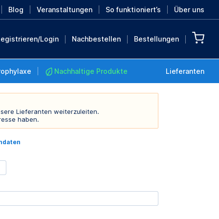
Blog
Veranstaltungen
So funktioniert’s
Über uns
egistrieren/Login
Nachbestellen
Bestellungen
rophylaxe
Nachhaltige Produkte
Lieferanten
sere Lieferanten weiterzuleiten.
resse haben.
Nachhaltige Produkte
indaten
Retten Sie die Erde mit
diesen nachhaltigen
Produkten
MEHR ENTDECKEN