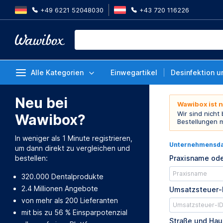
+49 6221 52048030
+43 720 116226
Alle Kategorien
Einwegartikel
Desinfektion u
Neu bei
Wawibox ist 
Wir sind nicht
Wawibox?
Bestellungen 
In weniger als 1 Minute registrieren,
Unternehmensd
um dann direkt zu vergleichen und
bestellen:
Praxisname ode
320.000 Dentalprodukte
2.4 Millionen Angebote
Umsatzsteuer-
von mehr als 200 Lieferanten
mit bis zu 56 % Einsparpotenzial
Straße und Ha