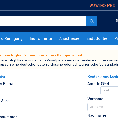
Wawibox PRO
R
nd Reinigung
Instrumente
Anästhesie
Endodontie
P
nur verfügbar für medizinisches Fachpersonal.
 berechtigt Bestellungen von Privatpersonen oder anderen Firmen an un
müssen eine deutsche, österreichische oder schweizerische Versandad
aten
Kontakt- und Log
Opt.
r Firma
Anrede
Titel
Vorname
ID
Opt.
Nachname
usnummer