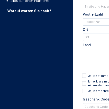
alles auf einer Plattform
Worauf warten Sie noch?
Postleitzahl
Ort
Land
Ja, ich stimm
Ich erkläre m
einverstanden
Ja, ich möcht
Geschenk Cod