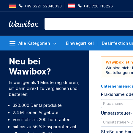
+49 6221 52048030
+43 720 116226
Alle Kategorien
Einwegartikel
Desinfektion u
Neu bei
Wawibox ist 
Wir sind nicht
Wawibox?
Bestellungen 
In weniger als 1 Minute registrieren,
Unternehmensd
um dann direkt zu vergleichen und
bestellen:
Praxisname ode
320.000 Dentalprodukte
2.4 Millionen Angebote
Umsatzsteuer-
von mehr als 200 Lieferanten
mit bis zu 56 % Einsparpotenzial
Straße und Ha