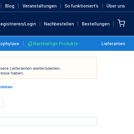
Blog
Veranstaltungen
So funktioniert’s
Über uns
egistrieren/Login
Nachbestellen
Bestellungen
rophylaxe
Nachhaltige Produkte
Lieferanten
sere Lieferanten weiterzuleiten.
resse haben.
Nachhaltige Produkte
indaten
Retten Sie die Erde mit
diesen nachhaltigen
Produkten
MEHR ENTDECKEN