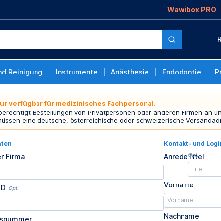
Wawibox PRO
R
nd Reinigung
Instrumente
Anästhesie
Endodontie
P
nur verfügbar für medizinisches Fachpersonal.
 berechtigt Bestellungen von Privatpersonen oder anderen Firmen an un
müssen eine deutsche, österreichische oder schweizerische Versandad
aten
Kontakt- und Log
Opt.
r Firma
Anrede
Titel
Vorname
ID
Opt.
Nachname
usnummer