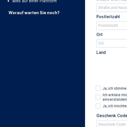
alles auf einer Plattform
Worauf warten Sie noch?
Postleitzahl
Ort
Land
Ja, ich stimm
Ich erkläre m
einverstanden
Ja, ich möcht
Geschenk Cod