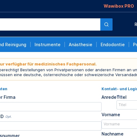
Wawibox PRO
R
nd Reinigung
Instrumente
Anästhesie
Endodontie
P
nur verfügbar für medizinisches Fachpersonal.
 berechtigt Bestellungen von Privatpersonen oder anderen Firmen an un
müssen eine deutsche, österreichische oder schweizerische Versandad
aten
Kontakt- und Log
Opt.
r Firma
Anrede
Titel
Vorname
ID
Opt.
Nachname
usnummer