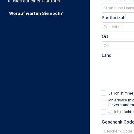
alles auf einer Plattform
Worauf warten Sie noch?
Postleitzahl
Ort
Land
Ja, ich stimm
Ich erkläre m
einverstanden
Ja, ich möcht
Geschenk Cod