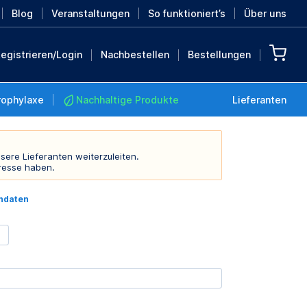
Blog
Veranstaltungen
So funktioniert’s
Über uns
egistrieren/Login
Nachbestellen
Bestellungen
rophylaxe
Nachhaltige Produkte
Lieferanten
sere Lieferanten weiterzuleiten.
resse haben.
Nachhaltige Produkte
indaten
Retten Sie die Erde mit
diesen nachhaltigen
Produkten
MEHR ENTDECKEN