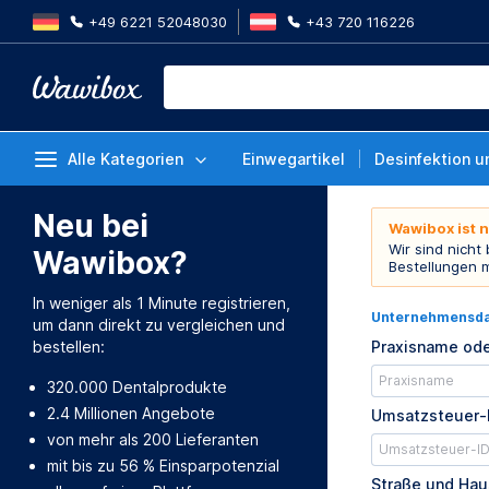
+49 6221 52048030
+43 720 116226
Alle Kategorien
Einwegartikel
Desinfektion u
Neu bei
Wawibox ist 
Wir sind nicht
Wawibox?
Bestellungen 
In weniger als 1 Minute registrieren,
Unternehmensd
um dann direkt zu vergleichen und
bestellen:
Praxisname ode
320.000 Dentalprodukte
2.4 Millionen Angebote
Umsatzsteuer-
von mehr als 200 Lieferanten
mit bis zu 56 % Einsparpotenzial
Straße und Ha