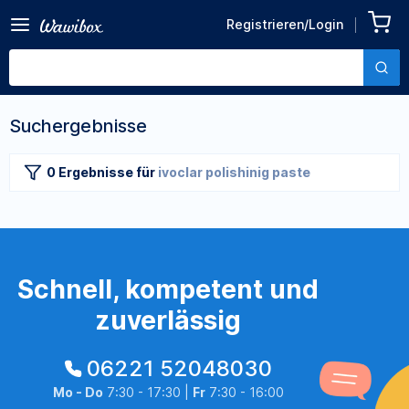
Registrieren/Login
Suchergebnisse
0 Ergebnisse
für
ivoclar polishinig paste
Schnell, kompetent und
zuverlässig
06221 52048030
Mo - Do
7:30 - 17:30 |
Fr
7:30 - 16:00