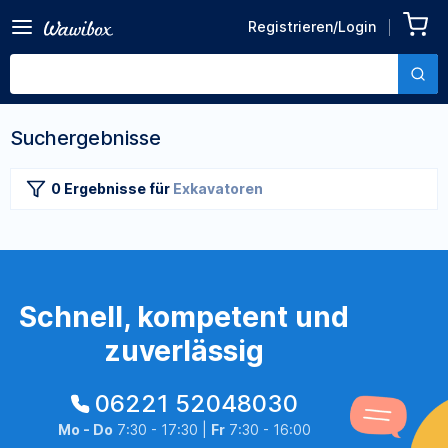
Registrieren/Login
Suchergebnisse
0 Ergebnisse
für
Exkavatoren
Schnell, kompetent und
zuverlässig
06221 52048030
Mo - Do
7:30 - 17:30 |
Fr
7:30 - 16:00